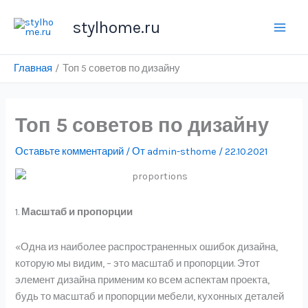
Перейти
stylhome.ru
к
Main
содержимому
Men
Главная
Топ 5 советов по дизайну
Топ 5 советов по дизайну
Оставьте комментарий
/ От
admin-sthome
/
22.10.2021
1.
Масштаб и пропорции
«Одна из наиболее распространенных ошибок дизайна,
которую мы видим, – это масштаб и пропорции. Этот
элемент дизайна применим ко всем аспектам проекта,
будь то масштаб и пропорции мебели, кухонных деталей